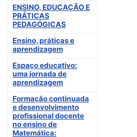
ENSINO, EDUCAÇÃO E
PRÁTICAS
PEDAGÓGICAS
Ensino, práticas e
aprendizagem
Espaço educativo:
uma jornada de
aprendizagem
Formação continuada
e desenvolvimento
profissional docente
no ensino de
Matemática: