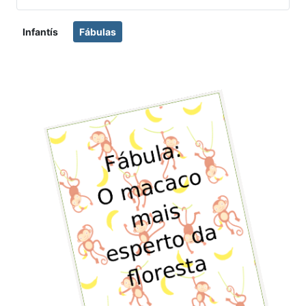
Infantís
Fábulas