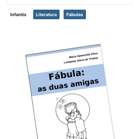
Infantís
Literatura
Fábulas